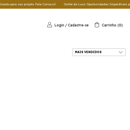
do para seu projeto. Fale Conosco!
Outlet de Luxo: Oportunidades Imperdíveis para 
Login
/
Cadastre-se
Carrinho
(
0
)