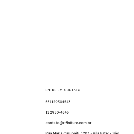
ENTRE EM CONTATO
551129504543
11 2950-4543
contato@rifiniture.com.br
Rua Maria Curupaiti, 1203 - Vila Ester - São