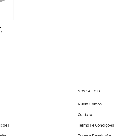
-
17
NOSSA LOJA
Quem Somos
Contato
ições
Termos e Condições
ução
Troca e Devolução