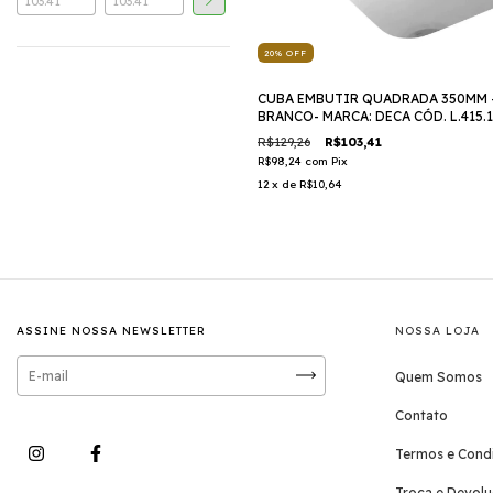
20
%
OFF
CUBA EMBUTIR QUADRADA 350MM 
BRANCO- MARCA: DECA CÓD. L.415.
R$129,26
R$103,41
R$98,24
com
Pix
12
x de
R$10,64
ASSINE NOSSA NEWSLETTER
NOSSA LOJA
Quem Somos
Contato
Termos e Cond
Troca e Devol