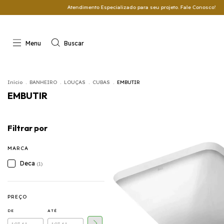
Atendimento Especializado para seu projeto. Fale Conosco!
Ou
Menu
Buscar
Início
.
BANHEIRO
.
LOUÇAS
.
CUBAS
.
EMBUTIR
EMBUTIR
Filtrar por
MARCA
Deca
(1)
PREÇO
DE
ATÉ