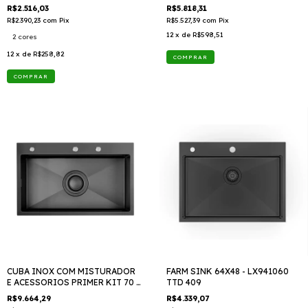
LX951050 TTD 409
409
R$2.516,03
R$5.818,31
R$2.390,23
com
Pix
R$5.527,39
com
Pix
12
x de
R$598,51
2 cores
12
x de
R$258,82
COMPRAR
CUBA INOX COM MISTURADOR
FARM SINK 64X48 - LX941060
E ACESSORIOS PRIMER KIT 70 -
TTD 409
LX971070 TTD 409
R$9.664,29
R$4.339,07