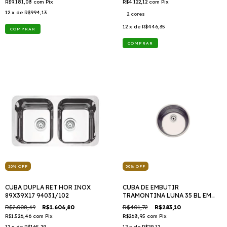
R$9.181,08
com
Pix
R$4.122,12
com
Pix
12
x de
R$994,13
2 cores
12
x de
R$446,35
COMPRAR
20
%
OFF
30
%
OFF
CUBA DUPLA RET HOR INOX
CUBA DE EMBUTIR
89X39X17 94031/102
TRAMONTINA LUNA 35 BL EM
AÇO INOX POLIDO Ø35 CM
R$2.008,49
R$1.606,80
R$401,72
R$283,10
94042/407
R$1.526,46
com
Pix
R$268,95
com
Pix
12
x de
R$165,29
12
x de
R$29,12