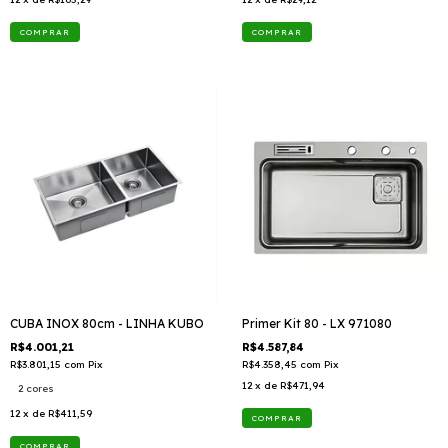
CUBA INOX 80cm - LINHA KUBO
Primer Kit 80 - LX 971080
R$4.001,21
R$4.587,84
R$3.801,15
com
Pix
R$4.358,45
com
Pix
12
x de
R$471,94
2 cores
12
x de
R$411,59
COMPRAR