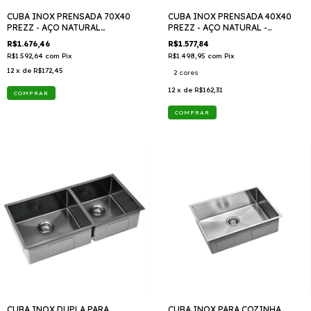
CUBA INOX PRENSADA 70X40
CUBA INOX PRENSADA 40X40
PREZZ - AÇO NATURAL
PREZZ - AÇO NATURAL -
LX931070 TTD 409
LX931040 TTD 409
R$1.676,46
R$1.577,84
R$1.592,64
com
Pix
R$1.498,95
com
Pix
12
x de
R$172,45
2 cores
12
x de
R$162,31
COMPRAR
CUBA INOX DUPLA PARA
CUBA INOX PARA COZINHA