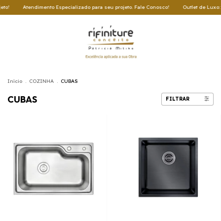
ndimento Especializado para seu projeto. Fale Conosco!
Outlet de Luxo: Oportunida
Início
.
COZINHA
.
CUBAS
CUBAS
FILTRAR