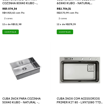
COZINHA 80X40 KUBO -
60X40 KUBO - NATURAL
LX952080 TTD 409
LX951060 TTD 409
R$5.074,34
R$2.706,31
R$4.820,62
com
Pix
R$2.570,99
com
Pix
2 cores
2 cores
12
x de
R$521,98
12
x de
R$278,39
COMPRAR
COMPRAR
CUBA INOX PARA COZINHA
CUBA INOX COM ACESSORIOS
50X40 KUBO - NATURAL -
PRIMER KIT 80 - LX971080 TTD