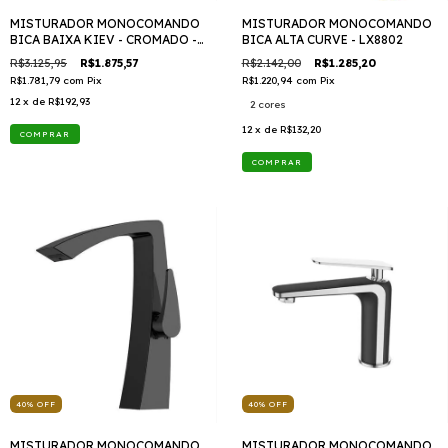
MISTURADOR MONOCOMANDO
MISTURADOR MONOCOMANDO
BICA BAIXA KIEV - CROMADO -
BICA ALTA CURVE - LX8802
LX7706
R$3.125,95
R$1.875,57
R$2.142,00
R$1.285,20
R$1.781,79
com
Pix
R$1.220,94
com
Pix
12
x de
R$192,93
2 cores
12
x de
R$132,20
COMPRAR
40
%
OFF
40
%
OFF
MISTURADOR MONOCOMANDO
MISTURADOR MONOCOMANDO