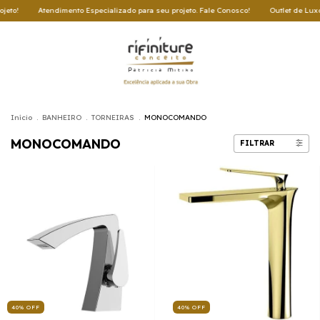
ento Especializado para seu projeto. Fale Conosco!
Outlet de Luxo: Oportunidades 
Início
.
BANHEIRO
.
TORNEIRAS
.
MONOCOMANDO
MONOCOMANDO
FILTRAR
40
%
OFF
40
%
OFF