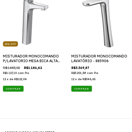
20
%
OFF
MISTURADOR MONOCOMANDO
MISTURADOR MONOCOMANDO
P/LAVATORIO MESA BICA ALTA
LAVATÓRIO - 885906
BOLD - 6877C370
R$1.483,02
R$1.186,42
R$3.369,87
R$1.127,10
com
Pix
R$3.201,38
com
Pix
12
x de
R$122,04
12
x de
R$346,65