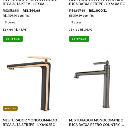
BICA ALTA KIEV - LEXXA -
BICA BAIXA STRIPE - LX6406 BC
LX7702
R$2.332,80
R$1.399,68
R$1.667,18
R$1.000,31
R$1.329,70
com
Pix
R$950,29
com
Pix
3 cores
3 cores
12
x de
R$143,98
12
x de
R$102,90
COMPRAR
COMPRAR
40
%
OFF
MISTURADOR MONOCOMANDO
MISTURADOR MONOCOMANDO
BICA ALTA STRIPE - LX6402BC
BICA BAIXA RETRO COUNTRY -