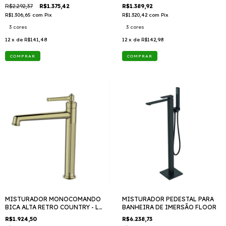
LX 4616G TTD409
R$2.292,37
R$1.375,42
R$1.389,92
R$1.306,65
com
Pix
R$1.320,42
com
Pix
3 cores
3 cores
12
x de
R$141,48
12
x de
R$142,98
COMPRAR
COMPRAR
MISTURADOR MONOCOMANDO
MISTURADOR PEDESTAL PARA
BICA ALTA RETRO COUNTRY - LX
BANHEIRA DE IMERSÃO FLOOR
4612G TTD409
R$1.924,50
R$6.238,73