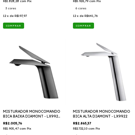
R$1.828,28
com
Pix
R$5.926,79
com
Pix
3 cores
6 cores
12
x de
R$197,97
12
x de
R$641,76
COMPRAR
COMPRAR
MISTURADOR MONOCOMANDO
MISTURADOR MONOCOMANDO
BICA BAIXA DIAMONT - LX9926
BICA ALTA DIAMONT - LX9922
TTD 409
R$2.005,76
R$2.865,37
R$1.905,47
com
Pix
R$2.722,10
com
Pix