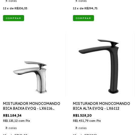
4 cores
4 cores
12
x de
R$206,33
12
x de
R$294,75
COMPRAR
COMPRAR
MISTURADOR MONOCOMANDO
MISTURADOR MONOCOMANDO
BICA BAIXA EVOQ - LX6116
BICA ALTA EVOQ - LX6112
TTD409
R$1.184,34
R$1.528,20
R$1.125,12
com
Pix
R$1.451,79
com
Pix
8 cores
8 cores