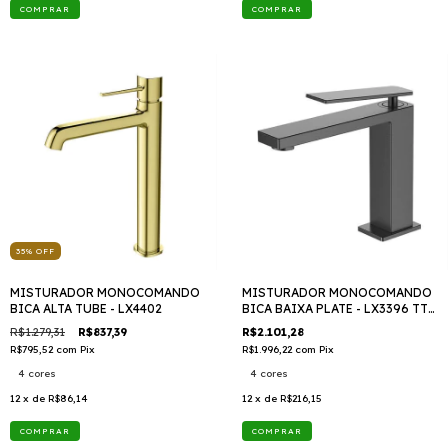
COMPRAR
COMPRAR
35
%
OFF
MISTURADOR MONOCOMANDO
MISTURADOR MONOCOMANDO
BICA ALTA TUBE - LX4402
BICA BAIXA PLATE - LX3396 TTD
409
R$1.279,31
R$837,39
R$2.101,28
R$795,52
com
Pix
R$1.996,22
com
Pix
4 cores
4 cores
12
x de
R$86,14
12
x de
R$216,15
COMPRAR
COMPRAR