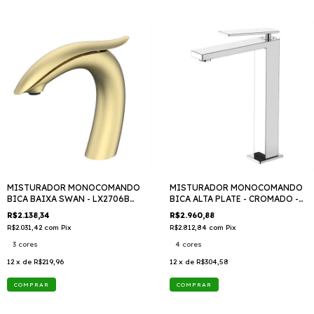
MISTURADOR MONOCOMANDO
MISTURADOR MONOCOMANDO
BICA BAIXA SWAN - LX2706B
BICA ALTA PLATE - CROMADO -
TTD409
LX3392 TTD 409
R$2.138,34
R$2.960,88
R$2.031,42
com
Pix
R$2.812,84
com
Pix
3 cores
4 cores
12
x de
R$219,96
12
x de
R$304,58
COMPRAR
COMPRAR