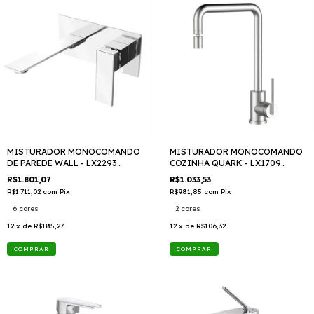
MISTURADOR MONOCOMANDO
MISTURADOR MONOCOMANDO
DE PAREDE WALL - LX2293
COZINHA QUARK - LX1709
TTD409
TTD409
R$1.801,07
R$1.033,53
R$1.711,02
com
Pix
R$981,85
com
Pix
6 cores
2 cores
12
x de
R$185,27
12
x de
R$106,32
COMPRAR
COMPRAR