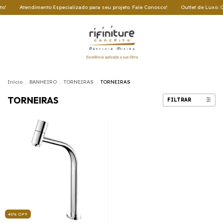
tendimento Especializado para seu projeto. Fale Conosco!
Outlet de Luxo: Oportunid
Início
.
BANHEIRO
.
TORNEIRAS
.
TORNEIRAS
TORNEIRAS
FILTRAR
40
%
OFF