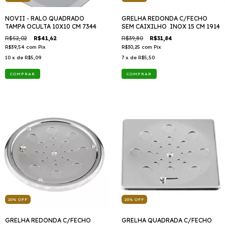
NOVII - RALO QUADRADO
GRELHA REDONDA C/FECHO
TAMPA OCULTA 10X10 CM 7344
SEM CAIXILHO INOX 15 CM 1914
R$52,02
R$41,62
R$39,80
R$31,84
R$39,54
com
Pix
R$30,25
com
Pix
10
x de
R$5,09
7
x de
R$5,50
20
%
OFF
20
%
OFF
GRELHA REDONDA C/FECHO
GRELHA QUADRADA C/FECHO