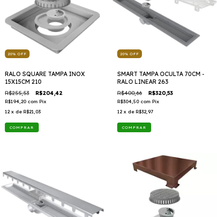
20
%
OFF
20
%
OFF
RALO SQUARE TAMPA INOX
SMART TAMPA OCULTA 70CM -
15X15CM 210
RALO LINEAR 263
R$255,53
R$204,42
R$400,66
R$320,53
R$194,20
com
Pix
R$304,50
com
Pix
12
x de
R$21,03
12
x de
R$32,97