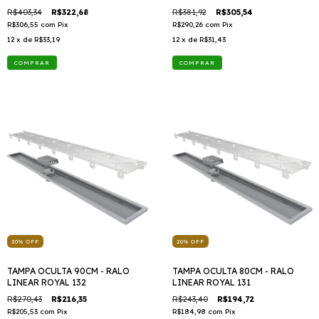
915
R$403,34
R$322,68
R$381,92
R$305,54
R$306,55
com
Pix
R$290,26
com
Pix
12
x de
R$33,19
12
x de
R$31,43
20
%
OFF
20
%
OFF
TAMPA OCULTA 90CM - RALO
TAMPA OCULTA 80CM - RALO
LINEAR ROYAL 132
LINEAR ROYAL 131
R$270,43
R$216,35
R$243,40
R$194,72
R$205,53
com
Pix
R$184,98
com
Pix