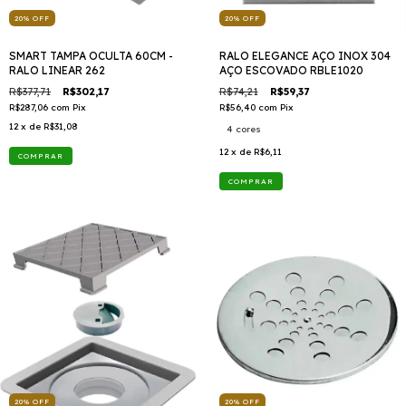
20
%
OFF
20
%
OFF
SMART TAMPA OCULTA 60CM -
RALO ELEGANCE AÇO INOX 304
RALO LINEAR 262
AÇO ESCOVADO RBLE1020
R$377,71
R$302,17
R$74,21
R$59,37
R$287,06
com
Pix
R$56,40
com
Pix
12
x de
R$31,08
4 cores
12
x de
R$6,11
COMPRAR
20
%
OFF
20
%
OFF