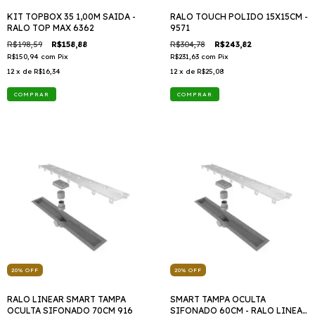
KIT TOPBOX 35 1,00M SAIDA -
RALO TOUCH POLIDO 15X15CM -
RALO TOP MAX 6362
9571
R$198,59
R$158,88
R$304,78
R$243,82
R$150,94
com
Pix
R$231,63
com
Pix
12
x de
R$16,34
12
x de
R$25,08
20
%
OFF
20
%
OFF
RALO LINEAR SMART TAMPA
SMART TAMPA OCULTA
OCULTA SIFONADO 70CM 916
SIFONADO 60CM - RALO LINEAR