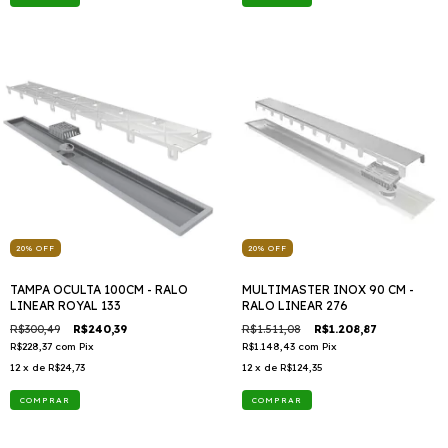
20
%
OFF
20
%
OFF
TAMPA OCULTA 100CM - RALO
MULTIMASTER INOX 90 CM -
LINEAR ROYAL 133
RALO LINEAR 276
R$300,49
R$240,39
R$1.511,08
R$1.208,87
R$228,37
com
Pix
R$1.148,43
com
Pix
12
x de
R$24,73
12
x de
R$124,35