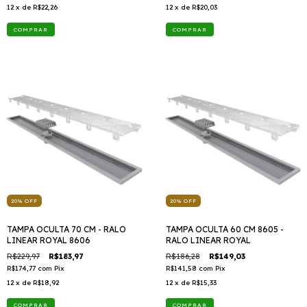
12
x de
R$22,26
12
x de
R$20,03
20
%
OFF
20
%
OFF
TAMPA OCULTA 70 CM - RALO
TAMPA OCULTA 60 CM 8605 -
LINEAR ROYAL 8606
RALO LINEAR ROYAL
R$229,97
R$183,97
R$186,28
R$149,03
R$174,77
com
Pix
R$141,58
com
Pix
12
x de
R$18,92
12
x de
R$15,33