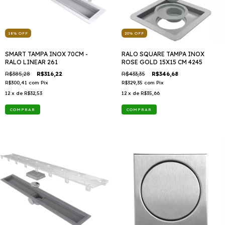
18
%
OFF
20
%
OFF
SMART TAMPA INOX 70CM -
RALO SQUARE TAMPA INOX
RALO LINEAR 261
ROSE GOLD 15X15 CM 4245
R$385,28
R$316,22
R$433,35
R$346,68
R$300,41
com
Pix
R$329,35
com
Pix
12
x de
R$32,53
12
x de
R$35,66