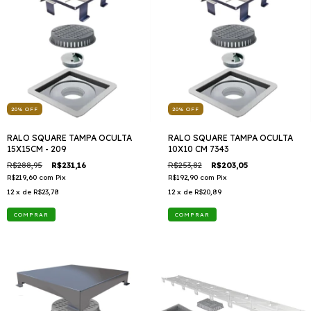
20
%
OFF
20
%
OFF
RALO SQUARE TAMPA OCULTA
RALO SQUARE TAMPA OCULTA
15X15CM - 209
10X10 CM 7343
R$288,95
R$231,16
R$253,82
R$203,05
R$219,60
com
Pix
R$192,90
com
Pix
12
x de
R$23,78
12
x de
R$20,89