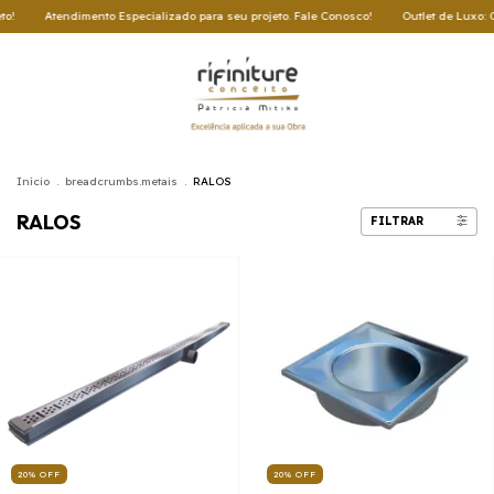
imento Especializado para seu projeto. Fale Conosco!
Outlet de Luxo: Oportunidades
Início
.
breadcrumbs.metais
.
RALOS
RALOS
FILTRAR
20
%
OFF
20
%
OFF