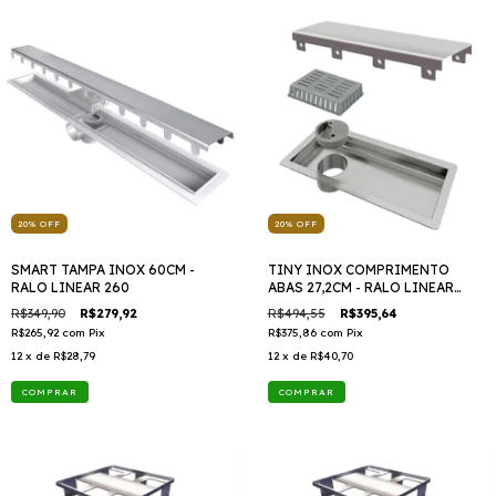
20
%
OFF
20
%
OFF
SMART TAMPA INOX 60CM -
TINY INOX COMPRIMENTO
RALO LINEAR 260
ABAS 27,2CM - RALO LINEAR
1800
R$349,90
R$279,92
R$494,55
R$395,64
R$265,92
com
Pix
R$375,86
com
Pix
12
x de
R$28,79
12
x de
R$40,70