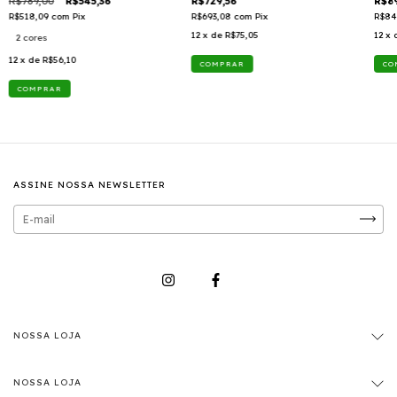
R$789,00
R$545,36
R$729,56
R$89
R$518,09
com
Pix
R$693,08
com
Pix
R$84
12
x de
R$75,05
12
x 
2 cores
12
x de
R$56,10
COMPRAR
ASSINE NOSSA NEWSLETTER
NOSSA LOJA
NOSSA LOJA