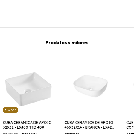
Produtos similares
31
%
OFF
CUBA CERAMICA DE APOIO
CUBA CERAMICA DE APOIO
CUB
32X32 - LX430 TTD 409
46X32X14 - BRANCA - LX426
COM
TTD 409
BRA