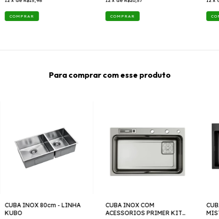
12
x de
R$15,98
12
x de
R$20,57
12
x 
Para comprar com esse produto
CUBA INOX 80cm - LINHA
CUBA INOX COM
CUB
KUBO
ACESSORIOS PRIMER KIT
MIS