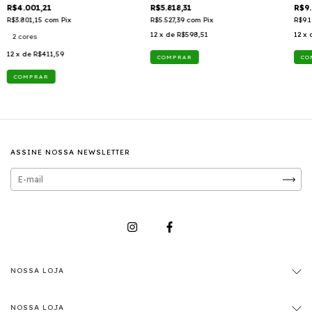
80 - LX971080 TTD 409
ACE
R$4.001,21
R$5.818,31
R$9.
70 -
R$3.801,15
com
Pix
R$5.527,39
com
Pix
R$9.
12
x de
R$598,51
12
x 
2 cores
12
x de
R$411,59
COMPRAR
ASSINE NOSSA NEWSLETTER
NOSSA LOJA
NOSSA LOJA