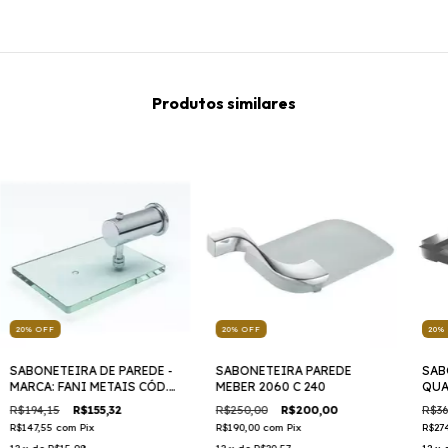
Produtos similares
20
%
OFF
20
%
OFF
20
%
SABONETEIRA DE PAREDE -
SABONETEIRA PAREDE
SAB
MARCA: FANI METAIS CÓD.
MEBER 2060 C 240
QUA
4110 C48
MET
R$194,15
R$155,32
R$250,00
R$200,00
R$36
R$147,55
com
Pix
R$190,00
com
Pix
R$27