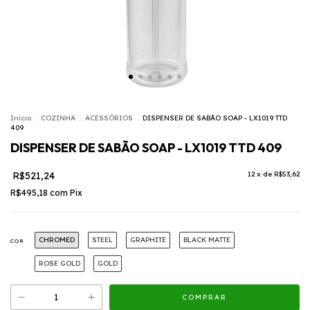
Início
.
COZINHA
.
ACESSÓRIOS
.
DISPENSER DE SABÃO SOAP - LX1019 TTD
409
DISPENSER DE SABÃO SOAP - LX1019 TTD 409
R$521,24
12
x de
R$53,62
R$495,18
com
Pix
CHROMED
STEEL
GRAPHITE
BLACK MATTE
COR
ROSE GOLD
GOLD