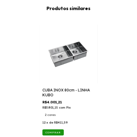
Produtos similares
CUBA INOX 80cm - LINHA
KUBO
R$4.001,21
R$3.801,15
com
Pix
2 cores
12
x de
R$411,59
COMPRAR