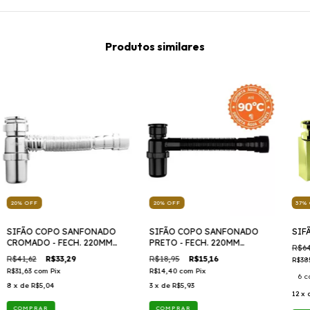
Produtos similares
20
%
OFF
20
%
OFF
37
%
SIFÃO COPO SANFONADO
SIFÃO COPO SANFONADO
SIF
CROMADO - FECH. 220MM
PRETO - FECH. 220MM
R$64
/ESTEND. 490MM SSUC2
/ESTEND. 490MM SSUC3
R$41,62
R$33,29
R$18,95
R$15,16
R$38
R$31,63
com
Pix
R$14,40
com
Pix
6 c
8
x de
R$5,04
3
x de
R$5,93
12
x 