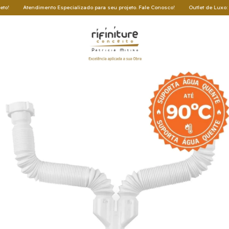
ndimento Especializado para seu projeto. Fale Conosco!
Outlet de Luxo: Oportunida