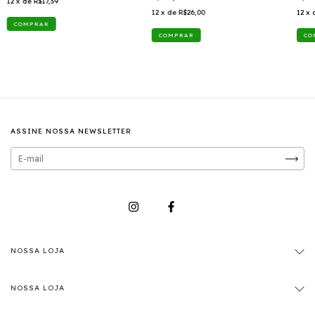
12
x de
R$17,39
12
x de
R$26,00
12
x 
ASSINE NOSSA NEWSLETTER
NOSSA LOJA
NOSSA LOJA