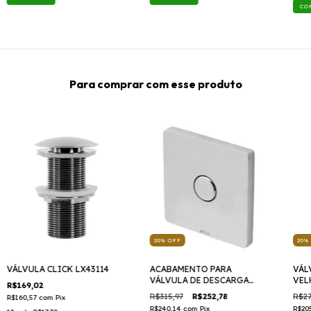
CO
Para comprar com esse produto
20
%
OFF
20
%
VÁLVULA CLICK LX43114
ACABAMENTO PARA
VÁL
VÁLVULA DE DESCARGA
VEL
R$169,02
- 590CR
MET
R$315,97
R$252,78
R$27
R$160,57
com
Pix
R$240,14
com
Pix
R$20