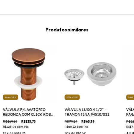
Produtos similares
20
%
OFF
20
%
OFF
20
%
VÁLVULA P/LAVATÓRIO
VÁLVULA LUXO 4 1/2" -
VÁL
REDONDA COM CLICK ROSE
TRAMONTINA 94510/022
PAR
- MARCA: FANI METAIS CÓD.
- CR
R$169,69
R$135,75
R$79,24
R$63,39
R$22
1608 RV
R$128,96
com
Pix
R$60,22
com
Pix
R$17
12
x de
R$13,96
12
x de
R$6,52
4
x 