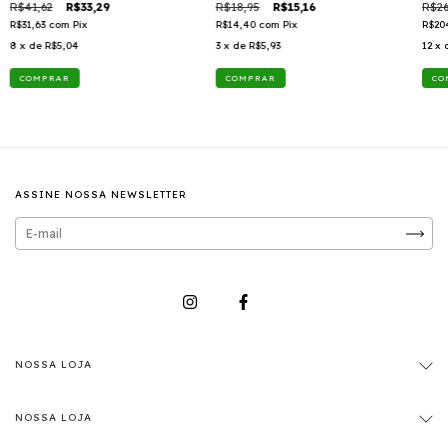
R$41,62
R$33,29
R$18,95
R$15,16
R$26
R$31,63
com
Pix
R$14,40
com
Pix
R$20
8
x de
R$5,04
3
x de
R$5,93
12
x 
ASSINE NOSSA NEWSLETTER
NOSSA LOJA
NOSSA LOJA