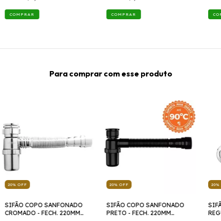
Para comprar com esse produto
20
%
OFF
20
%
OFF
20
%
SIFÃO COPO SANFONADO
SIFÃO COPO SANFONADO
SIF
CROMADO - FECH. 220MM
PRETO - FECH. 220MM
REG
/ESTEND. 490MM SSUC2
/ESTEND. 490MM SSUC3