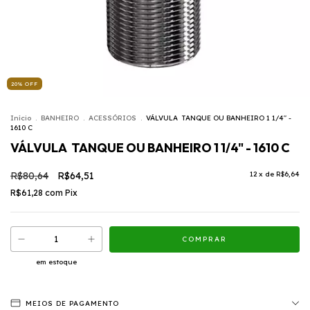
20
%
OFF
Início
.
BANHEIRO
.
ACESSÓRIOS
.
VÁLVULA TANQUE OU BANHEIRO 1 1/4" -
1610 C
VÁLVULA TANQUE OU BANHEIRO 1 1/4" - 1610 C
R$80,64
R$64,51
12
x de
R$6,64
R$61,28
com
Pix
em estoque
MEIOS DE PAGAMENTO